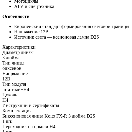
Мотоциклы
ATV и спецтехника
Особенности
Европейский стандарт формирования световой границы
Напряжение 12В
Источник света — ксеноновая лампа D2S
Характеристики
Диаметр линзы
3 дюйма
Тип линзы
биксенон
Напряжение
12В
Тип модуля
штатный+H4
Цоколь
H4
Инструкции и сертификаты
Комплектация
Биксеноновая линза Koito FX-R 3 дюйма D2S
1 шт.
Переходник на цоколи H4
1 шт.