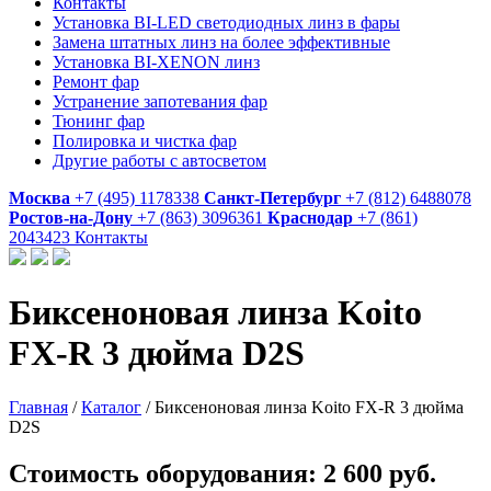
Контакты
Установка BI-LED светодиодных линз в фары
Замена штатных линз на более эффективные
Установка BI-XENON линз
Ремонт фар
Устранение запотевания фар
Тюнинг фар
Полировка и чистка фар
Другие работы с автосветом
Москва
+7 (495) 1178338
Санкт-Петербург
+7 (812) 6488078
Ростов-на-Дону
+7 (863) 3096361
Краснодар
+7 (861)
2043423
Контакты
Биксеноновая линза Koito
FX-R 3 дюйма D2S
Главная
/
Каталог
/
Биксеноновая линза Koito FX-R 3 дюйма
D2S
Стоимость оборудования:
2 600 руб.