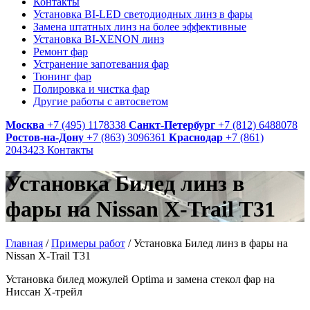
Контакты
Установка BI-LED светодиодных линз в фары
Замена штатных линз на более эффективные
Установка BI-XENON линз
Ремонт фар
Устранение запотевания фар
Тюнинг фар
Полировка и чистка фар
Другие работы с автосветом
Москва
+7 (495) 1178338
Санкт-Петербург
+7 (812) 6488078
Ростов-на-Дону
+7 (863) 3096361
Краснодар
+7 (861)
2043423
Контакты
Установка Билед линз в
фары на Nissan X-Trail T31
Главная
/
Примеры работ
/
Установка Билед линз в фары на
Nissan X-Trail T31
Установка билед можулей Optima и замена стекол фар на
Ниссан Х-трейл