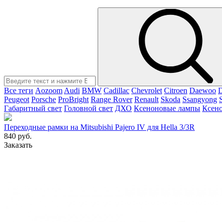
Все теги
Aozoom
Audi
BMW
Cadillac
Chevrolet
Citroen
Daewoo
Peugeot
Porsche
ProBright
Range Rover
Renault
Skoda
Ssangyong
Габаритный свет
Головной свет
ДХО
Ксеноновые лампы
Ксен
Переходные рамки на Mitsubishi Pajero IV для Hella 3/3R
840 руб.
Заказать