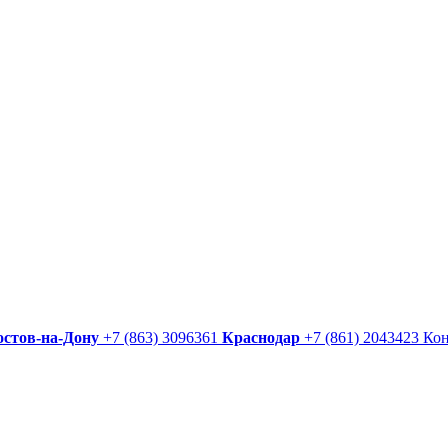
остов-на-Дону
+7 (863) 3096361
Краснодар
+7 (861) 2043423
Ко