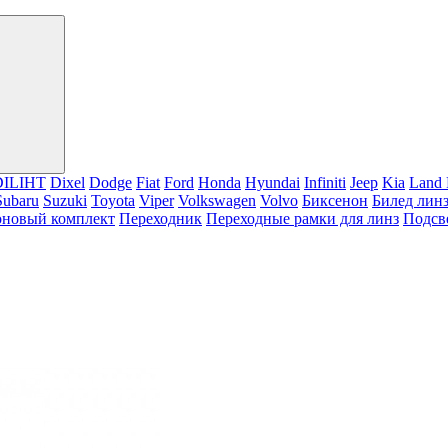
DILIHT
Dixel
Dodge
Fiat
Ford
Honda
Hyundai
Infiniti
Jeep
Kia
Land 
Subaru
Suzuki
Toyota
Viper
Volkswagen
Volvo
Биксенон
Билед лин
оновый комплект
Переходник
Переходные рамки для линз
Подсв