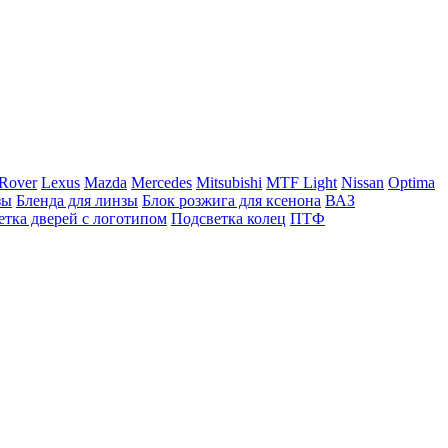
Rover
Lexus
Mazda
Mercedes
Mitsubishi
MTF Light
Nissan
Optima
зы
Бленда для линзы
Блок розжига для ксенона
ВАЗ
етка дверей с логотипом
Подсветка колец
ПТФ