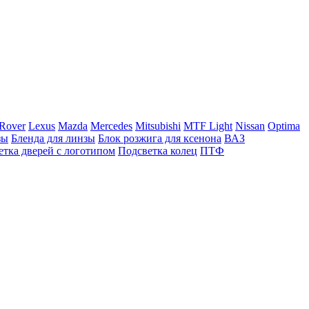
Rover
Lexus
Mazda
Mercedes
Mitsubishi
MTF Light
Nissan
Optima
зы
Бленда для линзы
Блок розжига для ксенона
ВАЗ
етка дверей с логотипом
Подсветка колец
ПТФ