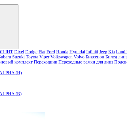
DILIHT
Dixel
Dodge
Fiat
Ford
Honda
Hyundai
Infiniti
Jeep
Kia
Land 
Subaru
Suzuki
Toyota
Viper
Volkswagen
Volvo
Биксенон
Билед лин
оновый комплект
Переходник
Переходные рамки для линз
Подсв
 ALPHA (Н)
 ALPHA (В)