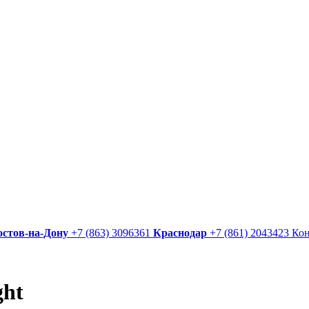
остов-на-Дону
+7 (863) 3096361
Краснодар
+7 (861) 2043423
Ко
ght