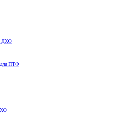
х ДХО
й для ПТФ
ДХО