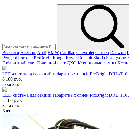
Все теги
Aozoom
Audi
BMW
Cadillac
Chevrolet
Citroen
Daewoo
Peugeot
Porsche
ProBright
Range Rover
Renault
Skoda
Ssangyong
Габаритный свет
Головной свет
ДХО
Ксеноновые лампы
Ксен
LED-система для секций габаритных огней ProBright DRL-T10
8 180 руб.
Заказать
LED-система для секций габаритных огней ProBright DRL-T10
8 180 руб.
Заказать
Хит