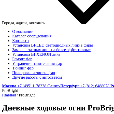
Города, адреса, контакты
О компании
Каталог оборудования
Контакты
Установка BI-LED светодиодных линз в фары
Замена штатных линз на более эффективные
Установка BI-XENON линз
Ремонт фар
Устранение запотевания фар
Тюнинг фар
Полировка и чистка фар
Другие работы с автосветом
Москва
+7 (495) 1178338
Санкт-Петербург
+7 (812) 6488078
Р
ProBright
Главная
/
ProBright
Дневные ходовые огни ProBri