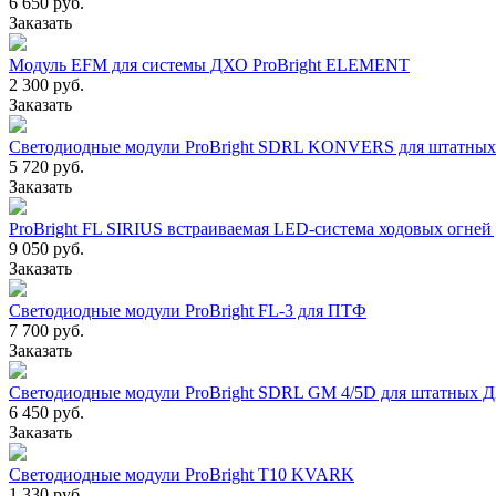
6 650 руб.
Заказать
Модуль EFM для системы ДХО ProBright ELEMENT
2 300 руб.
Заказать
Cветодиодные модули ProBright SDRL KONVERS для штатны
5 720 руб.
Заказать
ProBright FL SIRIUS встраиваемая LED-система ходовых огне
9 050 руб.
Заказать
Светодиодные модули ProBright FL-3 для ПТФ
7 700 руб.
Заказать
Cветодиодные модули ProBright SDRL GM 4/5D для штатных 
6 450 руб.
Заказать
Светодиодные модули ProBright T10 KVARK
1 330 руб.