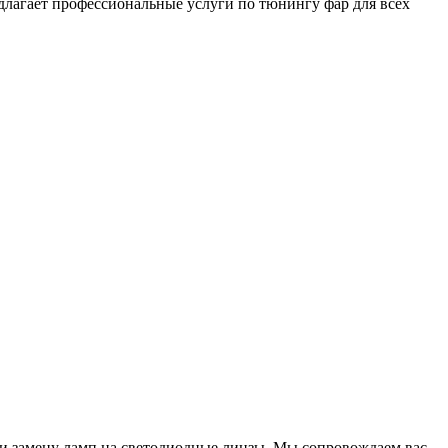
длагает профессиональные услуги по тюнингу фар для всех
и замену ламп на светодиодные линзы. Мы сопровождаем вас