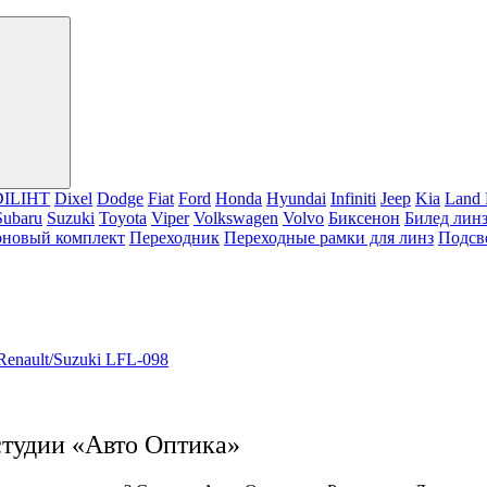
DILIHT
Dixel
Dodge
Fiat
Ford
Honda
Hyundai
Infiniti
Jeep
Kia
Land 
Subaru
Suzuki
Toyota
Viper
Volkswagen
Volvo
Биксенон
Билед лин
оновый комплект
Переходник
Переходные рамки для линз
Подсв
enault/Suzuki LFL-098
студии «Авто Оптика»