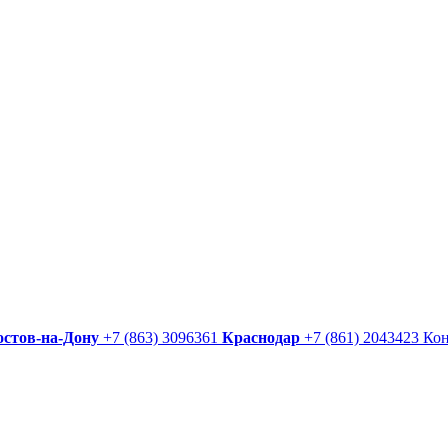
остов-на-Дону
+7 (863) 3096361
Краснодар
+7 (861) 2043423
Ко