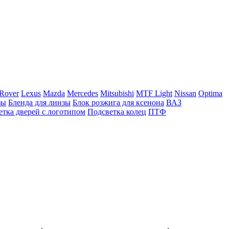
Rover
Lexus
Mazda
Mercedes
Mitsubishi
MTF Light
Nissan
Optima
зы
Бленда для линзы
Блок розжига для ксенона
ВАЗ
етка дверей с логотипом
Подсветка колец
ПТФ