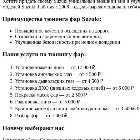
Хотите придать своему Suzuki уникальный внешний вид и улу
моделей Suzuki. Работая с 2008 года, мы зарекомендовали себ
Преимущества тюнинга фар Suzuki:
Повышенное качество освещения на дороге
Стильный и современный внешний вид
Улучшенная безопасность при ночном вождении
Наши услуги по тюнингу фар:
Установка/замена линз — от 17 000 ₽
Установка ангельских глаз — от 4 500 ₽
Установка дьявольских глаз — от 4 500 ₽
Установка ДХО (дневных ходовых огней) — от 6 000 ₽
Покраска масок фар — от 2 500 ₽
Гравировка линз — от 5 000 ₽
Бронирование фар винилом/полиуретаном — от 3 500/6 0
Разбор фар — от 7 000 ₽
Почему выбирают нас
Компания «Авто Оптика» выполняет полный цикл услуг по рем