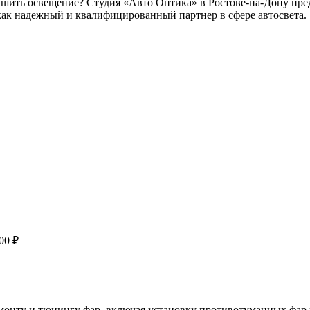
чшить освещение? Студия «Авто Оптика» в Ростове-на-Дону пре
я как надежный и квалифицированный партнер в сфере автосвета.
00 ₽
онту и тюнингу фар, включая установку противотуманных фар 