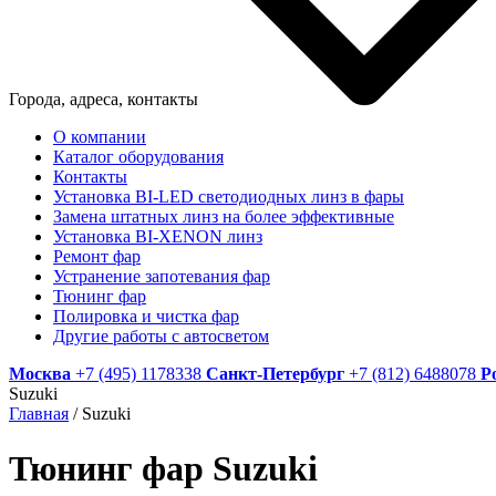
Города, адреса, контакты
О компании
Каталог оборудования
Контакты
Установка BI-LED светодиодных линз в фары
Замена штатных линз на более эффективные
Установка BI-XENON линз
Ремонт фар
Устранение запотевания фар
Тюнинг фар
Полировка и чистка фар
Другие работы с автосветом
Москва
+7 (495) 1178338
Санкт-Петербург
+7 (812) 6488078
Р
Suzuki
Главная
/
Suzuki
Тюнинг фар Suzuki