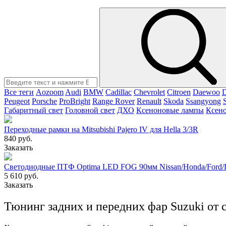
Все теги
Aozoom
Audi
BMW
Cadillac
Chevrolet
Citroen
Daewoo
Peugeot
Porsche
ProBright
Range Rover
Renault
Skoda
Ssangyong
Габаритный свет
Головной свет
ДХО
Ксеноновые лампы
Ксен
Переходные рамки на Mitsubishi Pajero IV для Hella 3/3R
840 руб.
Заказать
Светодиодные ПТФ Optima LED FOG 90мм Nissan/Honda/Ford/R
5 610 руб.
Заказать
Тюнинг задних и передних фар Suzuki от 